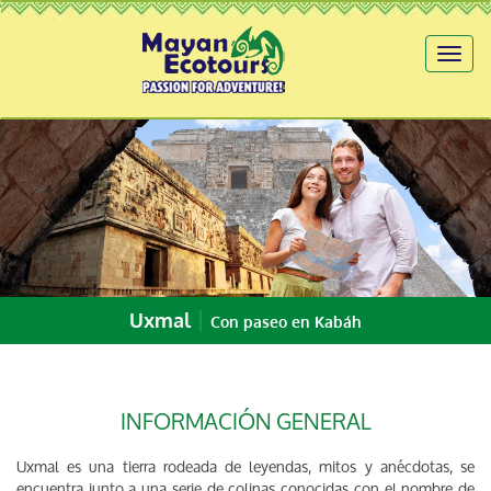
Toggl
naviga
|
Uxmal
Con paseo en Kabáh
INFORMACIÓN GENERAL
Uxmal es una tierra rodeada de leyendas, mitos y anécdotas, se
encuentra junto a una serie de colinas conocidas con el nombre de