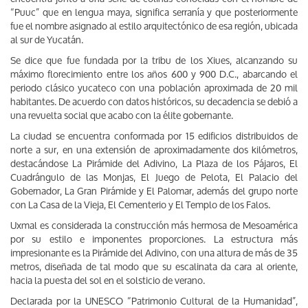
“Puuc” que en lengua maya, significa serranía y que posteriormente
fue el nombre asignado al estilo arquitectónico de esa región, ubicada
al sur de Yucatán.
Se dice que fue fundada por la tribu de los Xiues, alcanzando su
máximo florecimiento entre los años 600 y 900 D.C., abarcando el
periodo clásico yucateco con una población aproximada de 20 mil
habitantes. De acuerdo con datos históricos, su decadencia se debió a
una revuelta social que acabo con la élite gobernante.
La ciudad se encuentra conformada por 15 edificios distribuidos de
norte a sur, en una extensión de aproximadamente dos kilómetros,
destacándose La Pirámide del Adivino, La Plaza de los Pájaros, El
Cuadrángulo de las Monjas, El Juego de Pelota, El Palacio del
Gobernador, La Gran Pirámide y El Palomar, además del grupo norte
con La Casa de la Vieja, El Cementerio y El Templo de los Falos.
Uxmal es considerada la construcción más hermosa de Mesoamérica
por su estilo e imponentes proporciones. La estructura más
impresionante es la Pirámide del Adivino, con una altura de más de 35
metros, diseñada de tal modo que su escalinata da cara al oriente,
hacia la puesta del sol en el solsticio de verano.
Declarada por la UNESCO “Patrimonio Cultural de la Humanidad”,