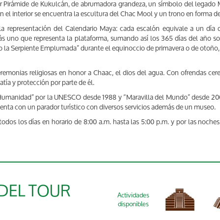
ular Pirámide de Kukulcán, de abrumadora grandeza, un símbolo del legado 
el interior se encuentra la escultura del Chac Mool y un trono en forma de 
la representación del Calendario Maya: cada escalón equivale a un día 
más uno que representa la plataforma, sumando así los 365 días del año s
 la Serpiente Emplumada” durante el equinoccio de primavera o de otoño, 
remonias religiosas en honor a Chaac, el dios del agua. Con ofrendas cer
tía y protección por parte de él.
Humanidad” por la UNESCO desde 1988 y “Maravilla del Mundo” desde 2007,
uenta con un parador turístico con diversos servicios además de un museo.
todos los días en horario de 8:00 a.m. hasta las 5:00 p.m. y por las noche
 DEL TOUR
Actividades
disponibles