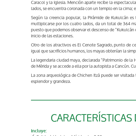
Caracol y la Iglesia. Mención aparte recibe la espectac
lados, se encuentra coronada con un templo en la cima; en 
Según la creencia popular, la Pirámide de Kukulcán es 
multiplicarse por los cuatro lados, da un total de 364 
puesto que podemos observar el descenso de “Kukulcán o
inicio de las estaciones.
Otro de los atractivos es El Cenote Sagrado, punto de ce
igual que sacrificios humanos, los mayas obtenían la simpa
La legendaria ciudad maya, declarada “Patrimonio de la 
de Mérida y se accede a ella por la autopista a Cancún. C
La zona arqueológica de Chichen Itzá puede ser visitada 
esplendor y grandeza.
CARACTERÍSTICAS
Incluye: