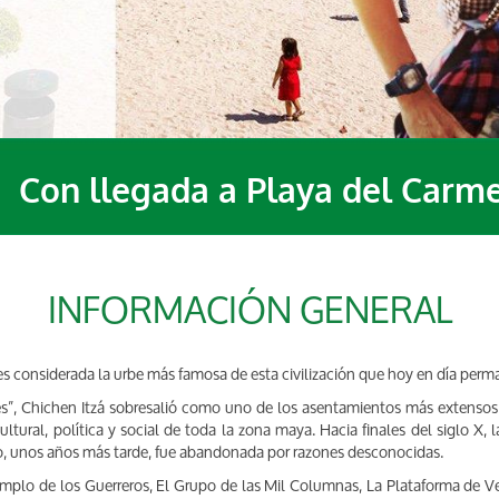
|
Con llegada a Playa del Carm
INFORMACIÓN GENERAL
 es considerada la urbe más famosa de esta civilización que hoy en día perm
es”, Chichen Itzá sobresalió como uno de los asentamientos más extensos 
ural, política y social de toda la zona maya. Hacia finales del siglo X, la
o, unos años más tarde, fue abandonada por razones desconocidas.
emplo de los Guerreros, El Grupo de las Mil Columnas, La Plataforma de Ve