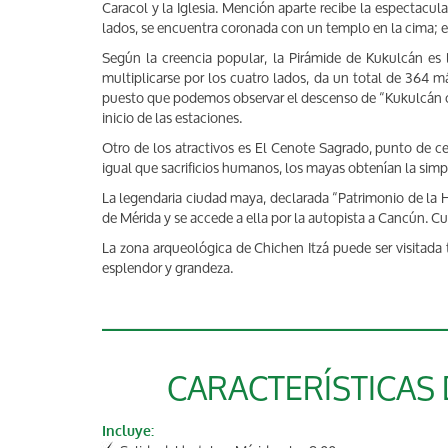
Caracol y la Iglesia. Mención aparte recibe la espectac
lados, se encuentra coronada con un templo en la cima; en 
Según la creencia popular, la Pirámide de Kukulcán es 
multiplicarse por los cuatro lados, da un total de 364 
puesto que podemos observar el descenso de “Kukulcán o
inicio de las estaciones.
Otro de los atractivos es El Cenote Sagrado, punto de ce
igual que sacrificios humanos, los mayas obtenían la simpa
La legendaria ciudad maya, declarada “Patrimonio de la 
de Mérida y se accede a ella por la autopista a Cancún. C
La zona arqueológica de Chichen Itzá puede ser visitada 
esplendor y grandeza.
CARACTERÍSTICAS
Incluye: