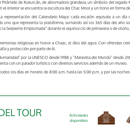
ular Pirámide de Kukulcán, de abrumadora grandeza, un símbolo del legado 
el interior se encuentra la escultura del Chac Mool y un trono en forma de 
la representación del Calendario Maya: cada escalón equivale a un día 
más uno que representa la plataforma, sumando así los 365 días del año s
 la Serpiente Emplumada” durante el equinoccio de primavera o de otoño, 
remonias religiosas en honor a Chaac, el dios del agua. Con ofrendas cer
tía y protección por parte de él.
Humanidad” por la UNESCO desde 1988 y “Maravilla del Mundo” desde 2007,
uenta con un parador turístico con diversos servicios además de un museo.
todos los días en horario de 8:00 a.m. hasta las 5:00 p.m. y por las noche
 DEL TOUR
Actividades
disponibles