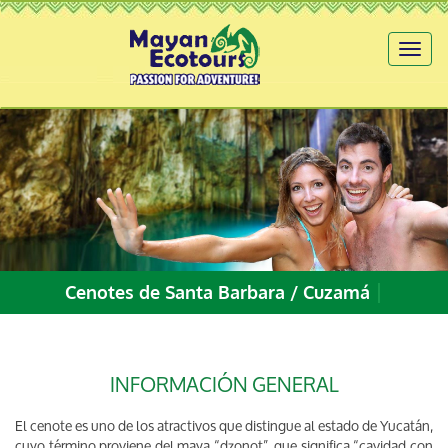
Toggl
naviga
|
Cenotes de Santa Barbara / Cuzamá
INFORMACIÓN GENERAL
El cenote es uno de los atractivos que distingue al estado de Yucatán,
cuyo término proviene del maya “dzonot”, que significa “cavidad con