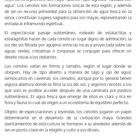
agua”. Los cenotes son formaciones únicas de esta región, y además
de ser un recurso primordial para la obtención de agua fresca en la
selva, constituían lugares sagrados para los mayas, representando la
entrada al inframundo espiritual.
El espectacular paisaje subterráneo, rodeado de estalactitas y
estalagmitas hacen de cada cenote un lugar digno de admiración; la
luz del sol filtrada por agujeros entre las rocas y proyectada sobre las
aguas verdes, cristalinas o turquesas se conjugan para ofrecer un
deleite visual a los visitantes.
Los cenotes varían en forma y tamaño, según el lugar donde se
ubiquen. Hay de tipo abierto a manera de lago y ojo de agua;
semiocultos en cavernas; los cerrados, aunque por lo general tienen
alguna abertura donde se filtra la luz del sol, y algunos cenotes a los
que solo es posible acceder después de una caminata por pasillos
subterráneos. El agua fresca que emerge de ellos es clara y rica en
flora y fauna lo cual da origen a un ecosistema de equilibrio perfecto.
Objeto de especulaciones y leyendas, los cenotes jugaron un papel
determinante en el desarrollo de la civilización maya. Grandes
asentamientos de esta cultura se formaron a su alrededor además de
ser un punto clave en la religión y culto a sus dioses.